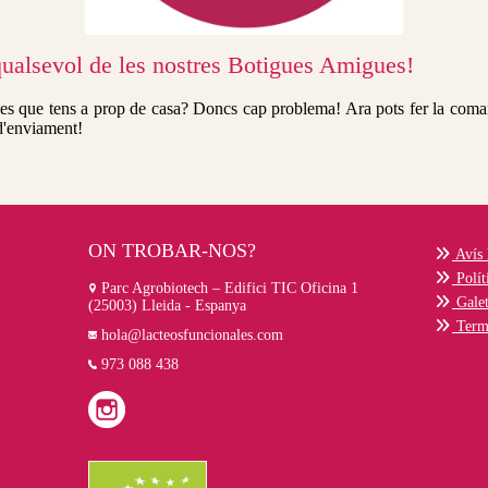
 qualsevol de les nostres Botigues Amigues!
es que tens a prop de casa? Doncs cap problema! Ara pots fer la comanda
 d'enviament!
ON TROBAR-NOS?
Avís 
Políti
Parc Agrobiotech – Edifici TIC Oficina 1
Galet
(25003) Lleida - Espanya
Terme
hola@lacteosfuncionales.com
973 088 438