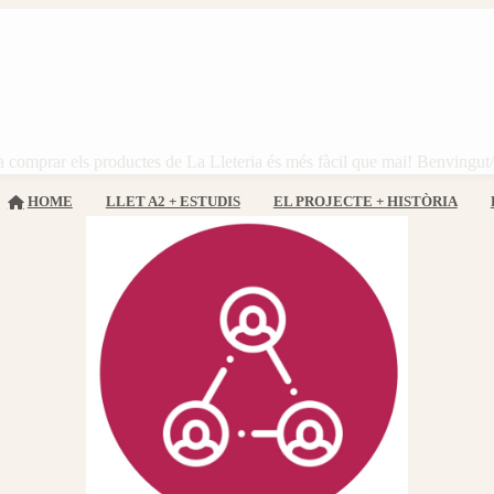
 comprar els productes de La Lleteria és més fàcil que mai! Benvingut
HOME
LLET A2 + ESTUDIS
EL PROJECTE + HISTÒRIA